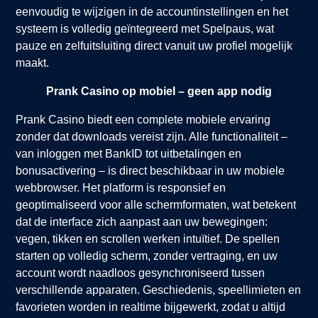
eenvoudig te wijzigen in de accountinstellingen en het
systeem is volledig geïntegreerd met Spelpaus, wat
pauze en zelfuitsluiting direct vanuit uw profiel mogelijk
maakt.
Prank Casino op mobiel – geen app nodig
Prank Casino biedt een complete mobiele ervaring
zonder dat downloads vereist zijn. Alle functionaliteit –
van inloggen met BankID tot uitbetalingen en
bonusactivering – is direct beschikbaar in uw mobiele
webbrowser. Het platform is responsief en
geoptimaliseerd voor alle schermformaten, wat betekent
dat de interface zich aanpast aan uw bewegingen:
vegen, tikken en scrollen werken intuïtief. De spellen
starten op volledig scherm, zonder vertraging, en uw
account wordt naadloos gesynchroniseerd tussen
verschillende apparaten. Geschiedenis, speellimieten en
favorieten worden in realtime bijgewerkt, zodat u altijd