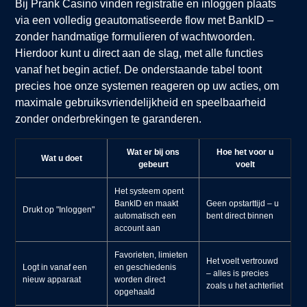
Bij Prank Casino vinden registratie en inloggen plaats
via een volledig geautomatiseerde flow met BankID –
zonder handmatige formulieren of wachtwoorden.
Hierdoor kunt u direct aan de slag, met alle functies
vanaf het begin actief. De onderstaande tabel toont
precies hoe onze systemen reageren op uw acties, om
maximale gebruiksvriendelijkheid en speelbaarheid
zonder onderbrekingen te garanderen.
Wat er bij ons
Hoe het voor u
Wat u doet
gebeurt
voelt
Het systeem opent
BankID en maakt
Geen opstarttijd – u
Drukt op "Inloggen"
automatisch een
bent direct binnen
account aan
Favorieten, limieten
Het voelt vertrouwd
Logt in vanaf een
en geschiedenis
– alles is precies
nieuw apparaat
worden direct
zoals u het achterliet
opgehaald