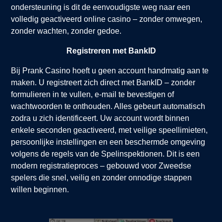
ondersteuning is dit de eenvoudigste weg naar een
volledig geactiveerd online casino – zonder omwegen,
zonder wachten, zonder gedoe.
Registreren met BankID
Bij Prank Casino hoeft u geen account handmatig aan te
maken. U registreert zich direct met BankID – zonder
formulieren in te vullen, e-mail te bevestigen of
wachtwoorden te onthouden. Alles gebeurt automatisch
zodra u zich identificeert. Uw account wordt binnen
enkele seconden geactiveerd, met veilige speellimieten,
persoonlijke instellingen en een beschermde omgeving
volgens de regels van de Spelinspektionen. Dit is een
modern registratieproces – gebouwd voor Zweedse
spelers die snel, veilig en zonder onnodige stappen
willen beginnen.