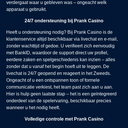
verdergaat waar u gebleven was – ongeacht welk
apparaat u gebruikt.
24/7 ondersteuning bij Prank Casino
Heeft u ondersteuning nodig? Bij Prank Casino is de
klantenservice altijd beschikbaar via livechat en e-mail,
zonder wachttijd of gedoe. U verifieert zich eenvoudig
met BankID, waardoor de support direct uw profiel,
eerdere zaken en spelgeschiedenis kan inzien – alles
zonder dat u vanaf het begin hoeft uit te leggen. De
livechat is 24/7 geopend en reageert in het Zweeds.
Ongeacht of u een ontspannen toon of formele
communicatie verkiest, het team past zich aan u aan.
Hier is hulp geen laatste stap – het is een geïntegreerd
onderdeel van de spelervaring, beschikbaar precies
wanneer u het nodig heeft.
Volledige controle met Prank Casino