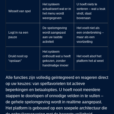
Het systeem
U hoeft niets te
actualiseert wat er in
sorteren – wat u leuk
Wisselt van spel
het menu wordt
vindt, staat
weergegeven
bovenaan
De spelomgeving
Het voelt niet als
Logt in na een
wordt aangepast
een onderbreking –
pauze
aan uw laatste
maar als een
activiteit
voortzetting
Het systeem
Drukt nooit op
onthoudt wat u heeft
Het voelt alsof het
“opslaan”
gekozen, zonder
platform het al weet
handmatige invoer
Alle functies zijn volledig geïntegreerd en reageren direct
op uw keuzes: van spelfavorieten tot actieve
beperkingen en betaalopties. U hoeft nooit meerdere
stappen te doorlopen of onnodige velden in te vullen –
de gehele spelomgeving wordt in realtime aangepast.
Het platform is gebouwd op een soepele architectuur die