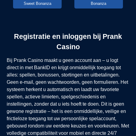
Sweet Bonanza
Bonanza
Registratie en inloggen bij Prank
Casino
Bij Prank Casino maakt u geen account aan – u logt
direct in met BankID en krijgt onmiddellijk toegang tot
alles: spellen, bonussen, stortingen en uitbetalingen.
Geen e-mail, geen wachtwoorden, geen formulieren. Het
systeem herkent u automatisch en laadt uw favoriete
spellen, actieve limieten, spelgeschiedenis en
instellingen, zonder dat u iets hoeft te doen. Dit is geen
gewone registratie – het is een onmiddellijke, veilige en
frictieloze toegang tot uw persoonlijke spelaccount,
gebouwd rondom uw eerdere keuzes en voorkeuren. Met
volledige compatibiliteit voor mobiel en directe 24/7