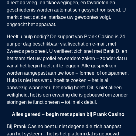
direct op veeg- en tikbewegingen, en favorieten en
geschiedenis worden automatisch gesynchroniseerd. U
merkt direct dat de interface uw gewoontes volgt,
ongeacht het apparaat.
Heeft u hulp nodig? De support van Prank Casino is 24
uur per dag beschikbaar via livechat en e-mail, met
Zweeds personeel. U verifieert zich snel met BankID, en
het team ziet uw profiel en eerdere zaken – zonder dat u
vanaf het begin hoeft uit te leggen. Alle gesprekken
worden aangepast aan uw toon – formeel of ontspannen.
Hulp is niet iets wat u hoeft te zoeken – het is al
aanwezig wanneer u het nodig heeft. Dit is niet alleen
veiligheid, het is een ervaring die is gebouwd om zonder
storingen te functioneren – tot in elk detail.
Alles gereed – begin met spelen bij Prank Casino
Bij Prank Casino bent u niet degene die zich aanpast
aan het systeem – het is het platform dat is gebouwd